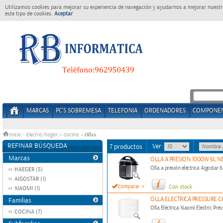
Utilizamos cookies para mejorar su experiencia de navegación y ayudarnos a mejorar nuestro
este tipo de cookies.
Aceptar
MARCAS
PC'S SOBREMESA
TELEFONIA
ORDENADORES
COMPONE
Ollas
Inicio
>
Electro/hogar
»
Cocina
»
REFINAR BÚSQUEDA
Ver:
7 productos
Marcas
OLLA A PRESION 1000W 6L N
Olla a presión eléctrica Aigostar
HAEGER (5)
AIGOSTAR (1)
»
Comparar
Con stock
XIAOMI (1)
OLLA ELECTRICA PRESSURE 
Familias
Olla Eléctrica Xiaomi Electric P
COCINA (7)