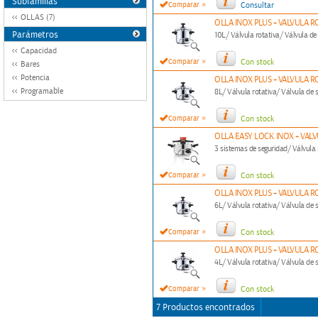
Subfamilias
»
Comparar
Consultar
OLLAS (7)
OLLA INOX PLUS + VALVULA R
Parámetros
10L/ Válvula rotativa/ Válvula d
Capacidad
»
Comparar
Con stock
Bares
Potencia
OLLA INOX PLUS + VALVULA R
Programable
8L/ Válvula rotativa/ Válvula de 
»
Comparar
Con stock
OLLA EASY LOCK INOX + VALV
3 sistemas de seguridad/ Válvula
»
Comparar
Con stock
OLLA INOX PLUS + VALVULA R
6L/ Válvula rotativa/ Válvula de 
»
Comparar
Con stock
OLLA INOX PLUS + VALVULA R
4L/ Válvula rotativa/ Válvula de 
»
Comparar
Con stock
7 Productos encontrados