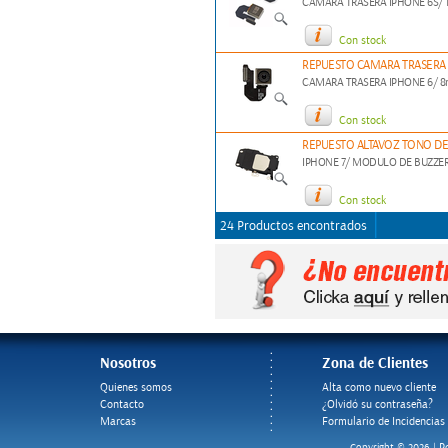
CAMARA TRASERA IPHONE 6S/ 
Con stock
REPUESTO CAMARA TRASERA 
CAMARA TRASERA IPHONE 6/ 8
Con stock
REPUESTO ALTAVOZ TONO DE
IPHONE 7/ MODULO DE BUZZER
Con stock
24 Productos encontrados
Nosotros
Zona de Clientes
Quienes somos
Alta como nuevo cliente
Contacto
¿Olvidó su contraseña?
Marcas
Formulario de Incidencias
Po