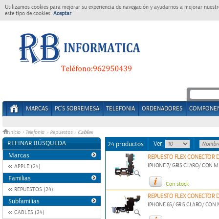
Utilizamos cookies para mejorar su experiencia de navegación y ayudarnos a mejorar nuestro
este tipo de cookies.
Aceptar
MARCAS
PC'S SOBREMESA
TELEFONIA
ORDENADORES
COMPONE
Cables
Inicio
>
Telefonia
»
Repuestos
»
REFINAR BÚSQUEDA
Ver:
24 productos
Marcas
REPUESTO FLEX CONECTOR DE
IPHONE 7/ GRIS CLARO/ CON 
APPLE (24)
Familias
Con stock
REPUESTOS (24)
REPUESTO FLEX CONECTOR DE
Subfamilias
IPHONE 6S/ GRIS CLARO/ CON
CABLES (24)