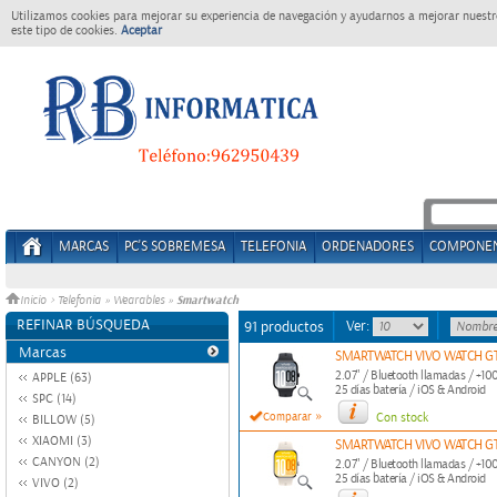
Utilizamos cookies para mejorar su experiencia de navegación y ayudarnos a mejorar nuestro
este tipo de cookies.
Aceptar
MARCAS
PC'S SOBREMESA
TELEFONIA
ORDENADORES
COMPONE
Smartwatch
Inicio
>
Telefonia
»
Wearables
»
REFINAR BÚSQUEDA
Ver:
91 productos
Marcas
SMARTWATCH VIVO WATCH G
2.07" / Bluetooth llamadas / +10
APPLE (63)
25 días batería / iOS & Android
SPC (14)
»
Comparar
Con stock
BILLOW (5)
XIAOMI (3)
SMARTWATCH VIVO WATCH G
CANYON (2)
2.07" / Bluetooth llamadas / +10
25 días batería / iOS & Android
VIVO (2)