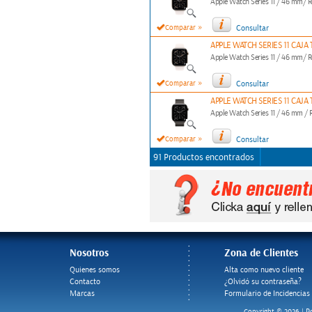
Apple Watch Series 11 / 46 mm/
»
Comparar
Consultar
APPLE WATCH SERIES 11 CAJ
Apple Watch Series 11 / 46 mm/
»
Comparar
Consultar
APPLE WATCH SERIES 11 CAJA
Apple Watch Series 11 / 46 mm /
»
Comparar
Consultar
91 Productos encontrados
Nosotros
Zona de Clientes
Quienes somos
Alta como nuevo cliente
Contacto
¿Olvidó su contraseña?
Marcas
Formulario de Incidencias
Po