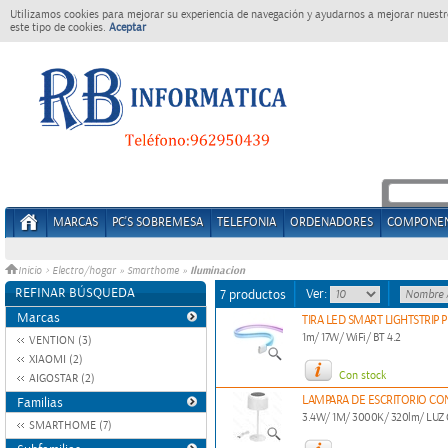
Utilizamos cookies para mejorar su experiencia de navegación y ayudarnos a mejorar nuestro
este tipo de cookies.
Aceptar
MARCAS
PC'S SOBREMESA
TELEFONIA
ORDENADORES
COMPONE
Iluminacion
Inicio
>
Electro/hogar
»
Smarthome
»
REFINAR BÚSQUEDA
Ver:
7 productos
Marcas
TIRA LED SMART LIGHTSTRIP 
1m/ 17W/ WiFi/ BT 4.2
VENTION (3)
XIAOMI (2)
Con stock
AIGOSTAR (2)
LAMPARA DE ESCRITORIO CO
Familias
3.4W/ 1M/ 3000K/ 320lm/ LUZ
SMARTHOME (7)