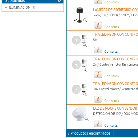
Subfamilias
Con stock
ILUMINACION (7)
LAMPARA DE ESCRITORIO CO
3.4W/ 1M/ 3000K/ 320lm/ LUZ
Con stock
TIRA LED NEON CON CONTRO
5m
Consultar
TIRA LED NEON CON CONTRO
2m/ Control remoto/ Resistente a
Con stock
TIRA LED NEON CON CONTRO
1m/ Control remoto/ Resistente a
Con stock
LUZ DE NOCHE CON SENSOR 
DETECCION DE 120º/ DOS MOD
Consultar
7 Productos encontrados