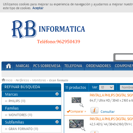
Utilizamos cookies para mejorar su experiencia de navegación y ayudarnos a mejorar nuestro
este tipo de cookies.
Aceptar
MARCAS
PC'S SOBREMESA
TELEFONIA
ORDENADORES
COMPONE
Gran formato
Inicio
>
Perifericos
»
Monitores
»
REFINAR BÚSQUEDA
Ver:
11 productos
Marcas
PANTALLA PHILIPS DIGITAL SI
64,5"/ Ultra HD/ 3840 x 2160 a 6
PHILIPS (11)
Familias
»
Comparar
Consultar
MONITORES (11)
PANTALLA PHILIPS DIGITAL SI
Subfamilias
42,5 ADS/ 4K/3840x2160/DVI-I
GRAN FORMATO (11)