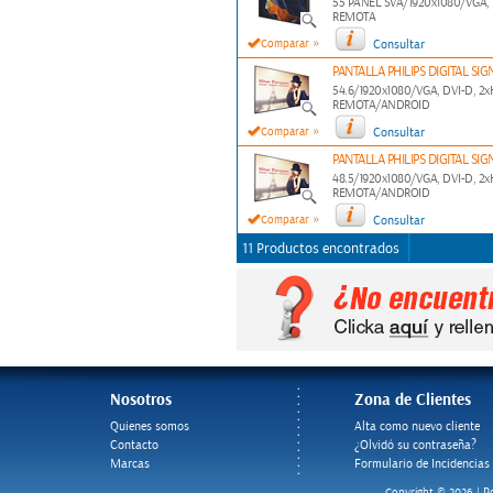
55 PANEL SVA/1920x1080/VGA,
REMOTA
»
Comparar
Consultar
PANTALLA PHILIPS DIGITAL SI
54.6/1920x1080/VGA, DVI-D, 
REMOTA/ANDROID
»
Comparar
Consultar
PANTALLA PHILIPS DIGITAL SI
48.5/1920x1080/VGA, DVI-D, 
REMOTA/ANDROID
»
Comparar
Consultar
11 Productos encontrados
Nosotros
Zona de Clientes
Quienes somos
Alta como nuevo cliente
Contacto
¿Olvidó su contraseña?
Marcas
Formulario de Incidencias
Po