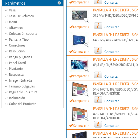
»
Comparar
Consultar
Parámetros
PANTALLA PHILIPS DIGITAL SI
Vesa
31,5 VA/ FHD/1920x1080/DVI-I
Tasa De Refresco
Hdmi
»
Comparar
Consultar
Altavoces
Colocación soporte
PANTALLA PHILIPS DIGITAL SI
Pantalla Tipo
64,5 IPS/ 4K/3840x2160/DVI-I, 
Conectores
»
Resolución
Comparar
Consultar
Rango pulgadas
PANTALLA PHILIPS DIGITAL SI
Panel Tactil
64,5 VA/ 4K/3840x2160/DVI-I,
Pivotante
Respuesta
»
Comparar
Consultar
Imagen Entrada
PANTALLA PHILIPS DIGITAL SIG
Tamaño pulgadas
54.6 TACTIL IPS/1920x1080/VG
Regulable En Altura
REMOTA/ANDROID
Inclinación
»
Comparar
Consultar
Color del Producto
PANTALLA PHILIPS DIGITAL SIG
42.5 TACTIL IPS/1920x1080/VG
REMOTA/ANDROID
»
Comparar
Consultar
PANTALLA PHILIPS DIGITAL SI