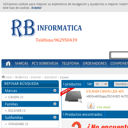
Utilizamos cookies para mejorar su experiencia de navegación y ayudarnos a mejorar nuestro
este tipo de cookies.
Aceptar
MARCAS
PC'S SOBREMESA
TELEFONIA
ORDENADORES
COMPONE
Canon
Inicio
>
Perifericos
»
Escaner
»
Standard
»
REFINAR BÚSQUEDA
Ver:
1 productos
Marcas
ESCANER CANON LIDE 400
4800x4800ppp/ESCANEO AUTOM
CANON (1)
Familias
Con stock
ESCANER (1)
1 Productos encontrados
Subfamilias
STANDARD (1)